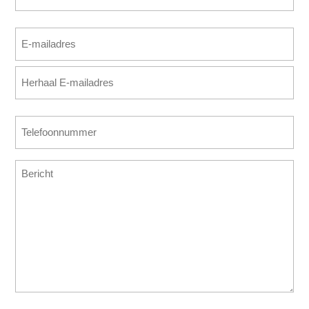
Achternaam
E-
mailadres
E-
(Vereist)
mailadres
invoeren
E-
Telefoonnummer
mailadres
(Vereist)
bevestigen
Bericht