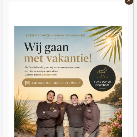
Openingstijden
Vrijdag: 09:00 – 16:30.
Zaterdag: 09:30 – 16:30
Dinsdag t/m donderdag op afspraak
Klantenservice
Blog
Reviews
Contact
Inkoop
Over ons