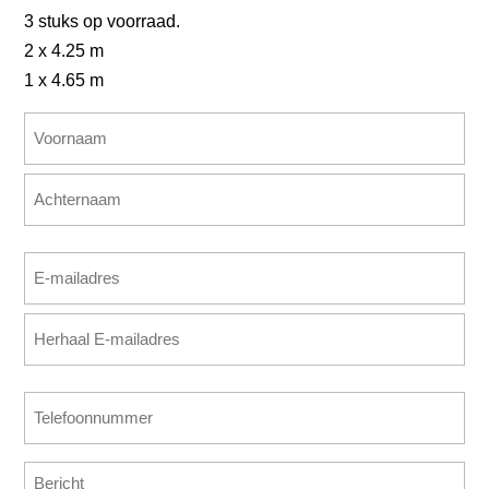
3 stuks op voorraad.
2 x 4.25 m
1 x 4.65 m
Naam
(Vereist)
Voornaam
Achternaam
E-
mailadres
E-
(Vereist)
mailadres
invoeren
E-
Telefoonnummer
mailadres
(Vereist)
bevestigen
Bericht