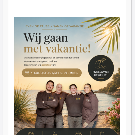
Openingstijden
Vrijdag: 09:00 – 16:30.
Zaterdag: 09:30 – 16:30
Dinsdag t/m donderdag op afspraak
Klantenservice
Blog
Reviews
Contact
Inkoop
Over ons