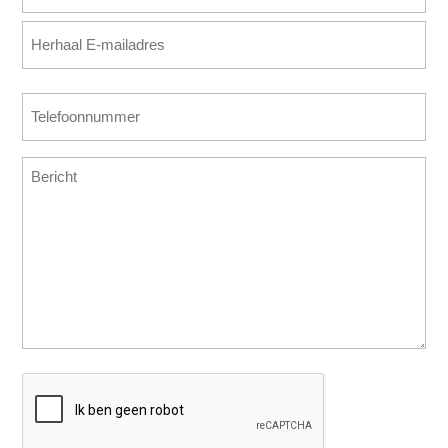
mailadres
E-
(Vereist)
mailadres
invoeren
E-
Telefoonnummer
mailadres
(Vereist)
bevestigen
Bericht
CAPTCHA