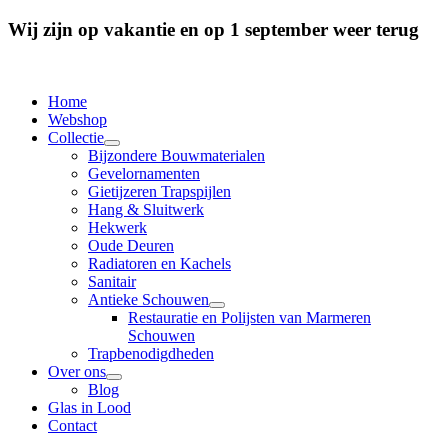
Wij zijn op vakantie en op 1 september weer terug
Home
Webshop
Collectie
Bijzondere Bouwmaterialen
Gevelornamenten
Gietijzeren Trapspijlen
Hang & Sluitwerk
Hekwerk
Oude Deuren
Radiatoren en Kachels
Sanitair
Antieke Schouwen
Restauratie en Polijsten van Marmeren
Schouwen
Trapbenodigdheden
Over ons
Blog
Glas in Lood
Contact