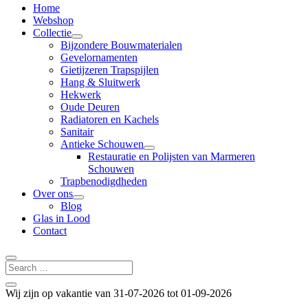
Home
Webshop
Collectie
Bijzondere Bouwmaterialen
Gevelornamenten
Gietijzeren Trapspijlen
Hang & Sluitwerk
Hekwerk
Oude Deuren
Radiatoren en Kachels
Sanitair
Antieke Schouwen
Restauratie en Polijsten van Marmeren
Schouwen
Trapbenodigdheden
Over ons
Blog
Glas in Lood
Contact
Wij zijn op vakantie van 31-07-2026 tot 01-09-2026