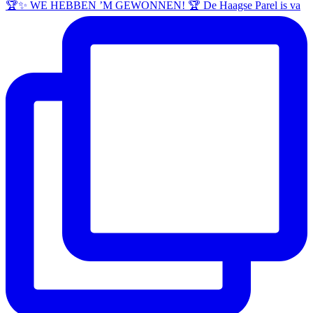
🏆✨ WE HEBBEN ’M GEWONNEN! 🏆 De Haagse Parel is va