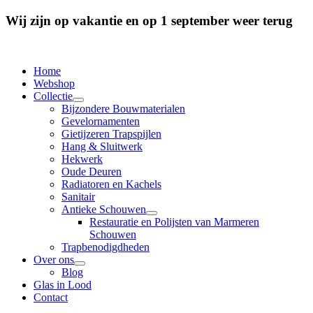
Wij zijn op vakantie en op 1 september weer terug
Home
Webshop
Collectie
Bijzondere Bouwmaterialen
Gevelornamenten
Gietijzeren Trapspijlen
Hang & Sluitwerk
Hekwerk
Oude Deuren
Radiatoren en Kachels
Sanitair
Antieke Schouwen
Restauratie en Polijsten van Marmeren
Schouwen
Trapbenodigdheden
Over ons
Blog
Glas in Lood
Contact