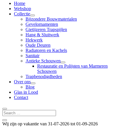
Home
Webshop
Collectie
Bijzondere Bouwmaterialen
Gevelornamenten
Gietijzeren Trapspijlen
Hang & Sluitwerk
Hekwerk
Oude Deuren
Radiatoren en Kachels
Sanitair
Antieke Schouwen
Restauratie en Polijsten van Marmeren
Schouwen
Trapbenodigdheden
Over ons
Blog
Glas in Lood
Contact
Wij zijn op vakantie van 31-07-2026 tot 01-09-2026