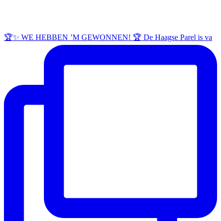
🏆✨ WE HEBBEN ’M GEWONNEN! 🏆 De Haagse Parel is va