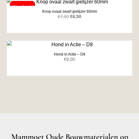
Knop ovaal zwart gietijzer 60mm
Oorspronkelijke
Huidige
€
7,00
€
6,50
prijs
prijs
was:
is:
€7,00.
€6,50.
Hond in Actie – D8
€
8,00
Mammoet Oude Bouwmaterialen op