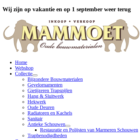
Wij zijn op vakantie en op 1 september weer terug
Home
Webshop
Collectie
Bijzondere Bouwmaterialen
Gevelornamenten
Gietijzeren Trapspijlen
Hang & Sluitwerk
Hekwerk
Oude Deuren
Radiatoren en Kachels
Sanitair
Antieke Schouwen
Restauratie en Polijsten van Marmeren Schouwen
Trapbenodigdheden