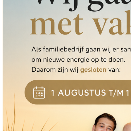
€
3,50
Wind lichtje Nr 4138-21
€
12,50
Messing luikring
€
15,00
Wind lichtjes set Nr 4772-11
€
19,99
Mammoet Oude Bouwmaterialen op Insta
Dag in, dag uit maken en leveren wij de mooiste ma