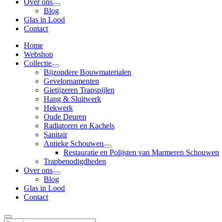
Over ons
Blog
Glas in Lood
Contact
Home
Webshop
Collectie
Bijzondere Bouwmaterialen
Gevelornamenten
Gietijzeren Trapspijlen
Hang & Sluitwerk
Hekwerk
Oude Deuren
Radiatoren en Kachels
Sanitair
Antieke Schouwen
Restauratie en Polijsten van Marmeren Schouwen
Trapbenodigdheden
Over ons
Blog
Glas in Lood
Contact