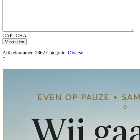
CAPTCHA
Artikelnummer:
2862
Categorie:
Diverse

Veilig betalen met

Niet helemaal wat je zoekt? Bezoek ons aanbod op locatie! Helaas kunn
Gerelateerde producten
Kapstokhaken Nr. 3157