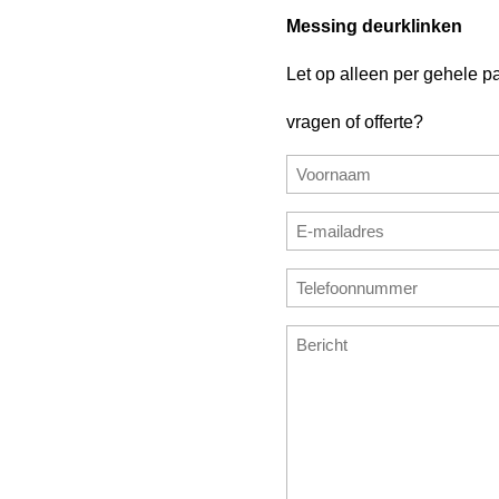
Messing deurklinken
Let op alleen per gehele par
vragen of offerte?
Naam
(Vereist)
Voornaam
E-
mailadres
E-
Telefoonnummer
(Vereist)
mailadres
(Vereist)
invoeren
Bericht