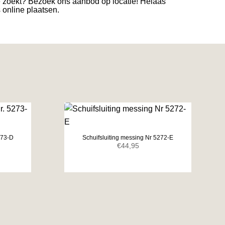
e zoekt? Bezoek ons aanbod op locatie! Helaas
s online plaatsen.
273-D
Schuifsluiting messing Nr 5272-E
€
44,95