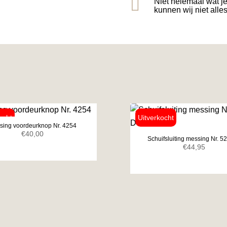

Niet helemaal wat j
kunnen wij niet alle
sing voordeurknop Nr. 4254
€
40,00
Schuifsluiting messing Nr. 5
€
44,95