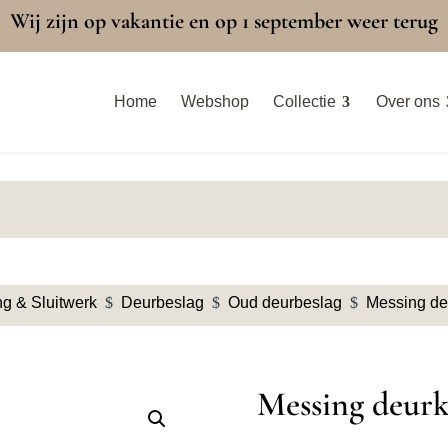
Wij zijn op vakantie en op 1 september weer terug
Home
Webshop
Collectie
Over ons
g & Sluitwerk
$
Deurbeslag
$
Oud deurbeslag
$
Messing de
Messing deurk