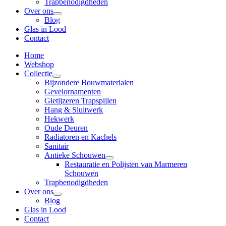
Trapbenodigdheden
Over ons
Blog
Glas in Lood
Contact
Home
Webshop
Collectie
Bijzondere Bouwmaterialen
Gevelornamenten
Gietijzeren Trapspijlen
Hang & Sluitwerk
Hekwerk
Oude Deuren
Radiatoren en Kachels
Sanitair
Antieke Schouwen
Restauratie en Polijsten van Marmeren
Schouwen
Trapbenodigdheden
Over ons
Blog
Glas in Lood
Contact