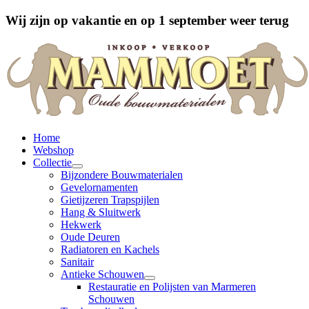
Wij zijn op vakantie en op 1 september weer terug
Home
Webshop
Collectie
Bijzondere Bouwmaterialen
Gevelornamenten
Gietijzeren Trapspijlen
Hang & Sluitwerk
Hekwerk
Oude Deuren
Radiatoren en Kachels
Sanitair
Antieke Schouwen
Restauratie en Polijsten van Marmeren
Schouwen