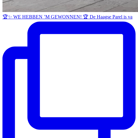
🏆✨ WE HEBBEN ’M GEWONNEN! 🏆 De Haagse Parel is va