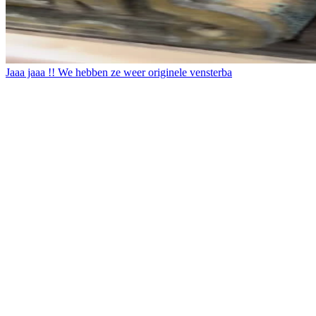
Jaaa jaaa !! We hebben ze weer originele vensterba