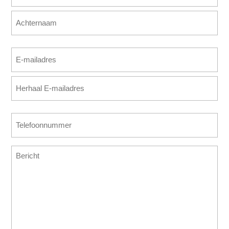
(Vereist)
Voornaam
Achternaam
E-
mailadres
E-
(Vereist)
mailadres
invoeren
E-
Telefoonnummer
mailadres
(Vereist)
bevestigen
Bericht