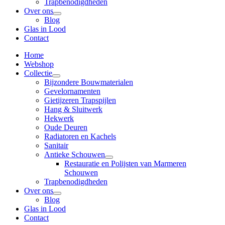
Trapbenodigdheden
Over ons
Blog
Glas in Lood
Contact
Home
Webshop
Collectie
Bijzondere Bouwmaterialen
Gevelornamenten
Gietijzeren Trapspijlen
Hang & Sluitwerk
Hekwerk
Oude Deuren
Radiatoren en Kachels
Sanitair
Antieke Schouwen
Restauratie en Polijsten van Marmeren
Schouwen
Trapbenodigdheden
Over ons
Blog
Glas in Lood
Contact