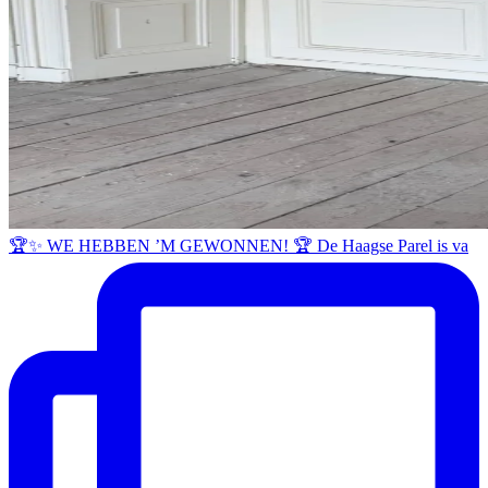
🏆✨ WE HEBBEN ’M GEWONNEN! 🏆 De Haagse Parel is va