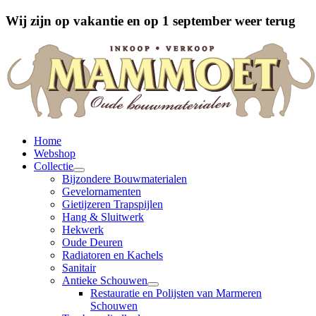
Wij zijn op vakantie en op 1 september weer terug
Home
Webshop
Collectie
Bijzondere Bouwmaterialen
Gevelornamenten
Gietijzeren Trapspijlen
Hang & Sluitwerk
Hekwerk
Oude Deuren
Radiatoren en Kachels
Sanitair
Antieke Schouwen
Restauratie en Polijsten van Marmeren
Schouwen