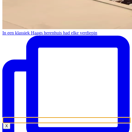
In een klassiek Haags herenhuis had elke verdiepin
X