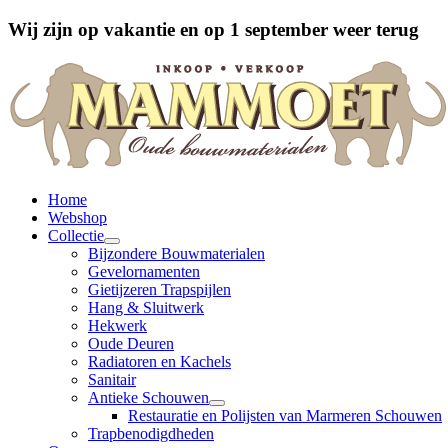
Wij zijn op vakantie en op 1 september weer terug
Home
Webshop
Collectie
Bijzondere Bouwmaterialen
Gevelornamenten
Gietijzeren Trapspijlen
Hang & Sluitwerk
Hekwerk
Oude Deuren
Radiatoren en Kachels
Sanitair
Antieke Schouwen
Restauratie en Polijsten van Marmeren Schouwen
Trapbenodigdheden