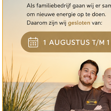
Wij zijn op vakantie van 31-07-2026 tot 01-09-2026
Mammoet Oude Bouwmaterialen
$
Producten
$
Webshop
$
Diverse
$
Stalen paard 12mm dik Nr. 4800