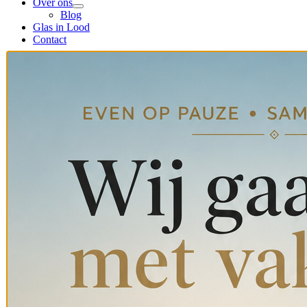
Over ons
Blog
Glas in Lood
Contact
Home
Webshop
Collectie
Bijzondere Bouwmaterialen
Gevelornamenten
Gietijzeren Trapspijlen
Hang & Sluitwerk
Hekwerk
Oude Deuren
Radiatoren en Kachels
Sanitair
Antieke Schouwen
Restauratie en Polijsten van Marmeren Schouwen
Trapbenodigdheden
Over ons
Blog
Glas in Lood
Contact