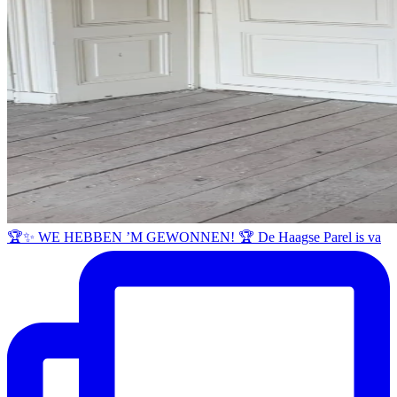
🏆✨ WE HEBBEN ’M GEWONNEN! 🏆 De Haagse Parel is va