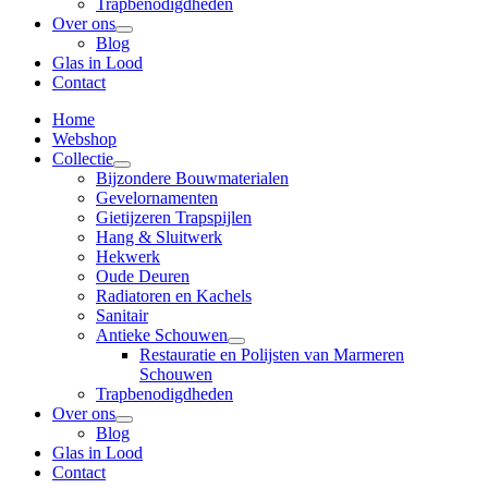
Trapbenodigdheden
Over ons
Blog
Glas in Lood
Contact
Home
Webshop
Collectie
Bijzondere Bouwmaterialen
Gevelornamenten
Gietijzeren Trapspijlen
Hang & Sluitwerk
Hekwerk
Oude Deuren
Radiatoren en Kachels
Sanitair
Antieke Schouwen
Restauratie en Polijsten van Marmeren
Schouwen
Trapbenodigdheden
Over ons
Blog
Glas in Lood
Contact