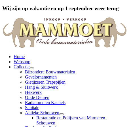
Wij zijn op vakantie en op 1 september weer terug
Home
Webshop
Collectie
Bijzondere Bouwmaterialen
Gevelornamenten
Gietijzeren Trapspijlen
Hang & Sluitwerk
Hekwerk
Oude Deuren
Radiatoren en Kachels
Sanitair
Antieke Schouwen
Restauratie en Polijsten van Marmeren
Schouwen