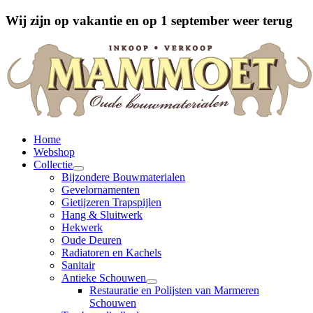
Wij zijn op vakantie en op 1 september weer terug
Home
Webshop
Collectie
Bijzondere Bouwmaterialen
Gevelornamenten
Gietijzeren Trapspijlen
Hang & Sluitwerk
Hekwerk
Oude Deuren
Radiatoren en Kachels
Sanitair
Antieke Schouwen
Restauratie en Polijsten van Marmeren
Schouwen