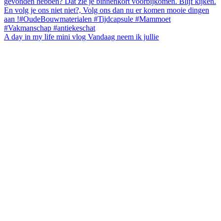
A day in my life mini vlog Vandaag neem ik jullie