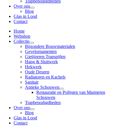
Trapbenodigdheden
Over ons
Blog
Glas in Lood
Contact
Home
Webshop
Collectie
Bijzondere Bouwmaterialen
Gevelornamenten
Gietijzeren Trapspijlen
Hang & Sluitwerk
Hekwerk
Oude Deuren
Radiatoren en Kachels
Sanitair
Antieke Schouwen
Restauratie en Polijsten van Marmeren
Schouwen
Trapbenodigdheden
Over ons
Blog
Glas in Lood
Contact