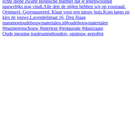
Oude messing trapleuninghouders, opnieuw gepolijst