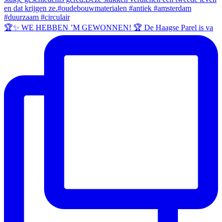
🏆✨ WE HEBBEN ’M GEWONNEN! 🏆 De Haagse Parel is va