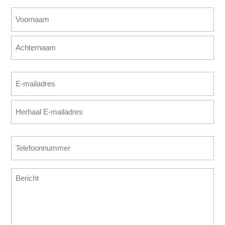
Naam
(Vereist)
Voornaam
Achternaam
E-
mailadres
E-
(Vereist)
mailadres
invoeren
E-
Telefoonnummer
mailadres
(Vereist)
bevestigen
Bericht