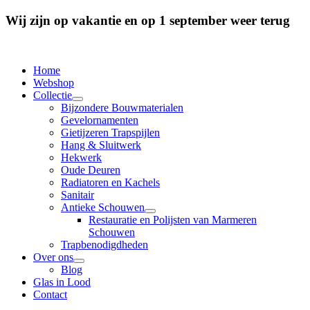
Wij zijn op vakantie en op 1 september weer terug
Home
Webshop
Collectie
Bijzondere Bouwmaterialen
Gevelornamenten
Gietijzeren Trapspijlen
Hang & Sluitwerk
Hekwerk
Oude Deuren
Radiatoren en Kachels
Sanitair
Antieke Schouwen
Restauratie en Polijsten van Marmeren
Schouwen
Trapbenodigdheden
Over ons
Blog
Glas in Lood
Contact