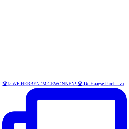
🏆✨ WE HEBBEN ’M GEWONNEN! 🏆 De Haagse Parel is va