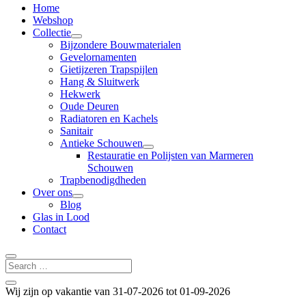
Home
Webshop
Collectie
Bijzondere Bouwmaterialen
Gevelornamenten
Gietijzeren Trapspijlen
Hang & Sluitwerk
Hekwerk
Oude Deuren
Radiatoren en Kachels
Sanitair
Antieke Schouwen
Restauratie en Polijsten van Marmeren
Schouwen
Trapbenodigdheden
Over ons
Blog
Glas in Lood
Contact
Wij zijn op vakantie van 31-07-2026 tot 01-09-2026