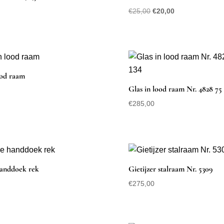
Oorspronkelijke
Huidige
€
25,00
€
20,00
prijs
prijs
was:
is:
€25,00.
€20,00.
ood raam
Glas in lood raam Nr. 4828 75 
€
285,00
handdoek rek
Gietijzer stalraam Nr. 5309
€
275,00