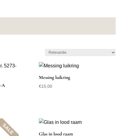
Messing luikring
3-A
€
15,00
SALE
Glas in lood raam