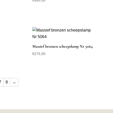
€
450,00
Massief bronzen scheepslamp Nr 5064
€
275,00
7
8
→