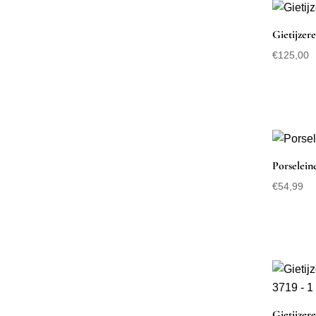
Gietijzer
€
125,00
Porselein
€
54,99
Gietijzere