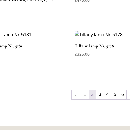
€
475,00
amp Nr. 5181
Tiffany lamp Nr. 5178
€
325,00
←
1
2
3
4
5
6