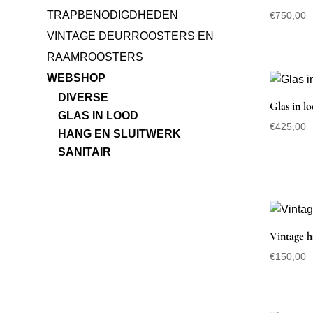
TRAPBENODIGDHEDEN
€
750,00
VINTAGE DEURROOSTERS EN
RAAMROOSTERS
WEBSHOP
DIVERSE
Glas in l
GLAS IN LOOD
€
425,00
HANG EN SLUITWERK
SANITAIR
Vintage 
€
150,00