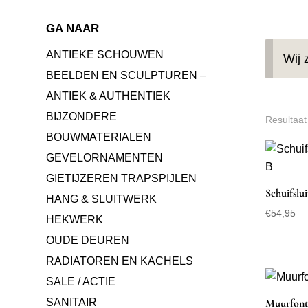
GA NAAR
ANTIEKE SCHOUWEN
Wij 
BEELDEN EN SCULPTUREN –
ANTIEK & AUTHENTIEK
BIJZONDERE
Resultaat
BOUWMATERIALEN
GEVELORNAMENTEN
GIETIJZEREN TRAPSPIJLEN
Schuifslu
HANG & SLUITWERK
€
54,95
HEKWERK
OUDE DEUREN
RADIATOREN EN KACHELS
SALE / ACTIE
Muurfonte
SANITAIR